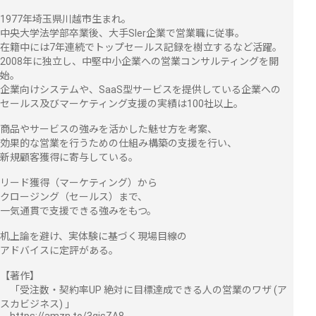
1977年埼玉県川越市生まれ。
中央大学法学部卒業後、大手SIer企業で営業職に従事。
在籍中には7年連続でトップセールス記録を樹立するなど活躍。
2008年に独立し、中堅中小企業への営業コンサルティングを開
始。
企業向けシステムや、SaaS型サービスを提供している企業への
セールス及びマーケティング支援の実績は100社以上。
商品やサービスの強みを活かした魅せ方を考案、
効果的な営業を行うための仕組み構築の支援を行い、
新規顧客獲得に寄与している。
リード獲得（マーケティング）から
クロージング（セールス）まで、
一気通貫で支援できる強みをもつ。
机上論を避け、実体験に基づく現場目線の
アドバイスに定評がある。
【著作】
「受注数・契約率UP 絶対に目標達成できる人の営業のワザ (ア
スカビジネス) 」
https://amzn.to/3gjsZA8