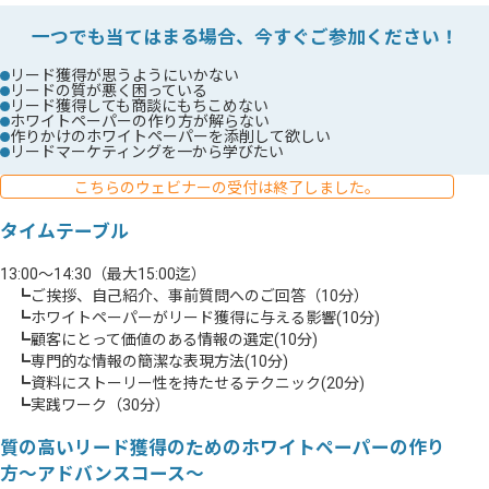
一つでも当てはまる場合、今すぐご参加ください！
リード獲得が思うようにいかない
リードの質が悪く困っている
リード獲得しても商談にもちこめない
ホワイトペーパーの作り方が解らない
作りかけのホワイトペーパーを添削して欲しい
リードマーケティングを一から学びたい
こちらのウェビナーの受付は終了しました。
タイムテーブル
13:00～14:30（最大15:00迄）
┗ご挨拶、自己紹介、事前質問へのご回答（10分）
┗ホワイトペーパーがリード獲得に与える影響(10分)
┗顧客にとって価値のある情報の選定(10分)
┗専門的な情報の簡潔な表現方法(10分)
┗資料にストーリー性を持たせるテクニック(20分)
┗実践ワーク（30分）
質の高いリード獲得のためのホワイトペーパーの作り
方～アドバンスコース～