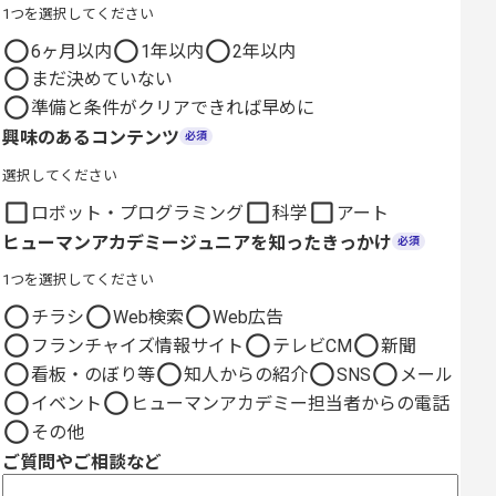
1つを選択してください
6ヶ月以内
1年以内
2年以内
まだ決めていない
準備と条件がクリアできれば早めに
興味のあるコンテンツ
必須
選択してください
ロボット・プログラミング
科学
アート
ヒューマンアカデミージュニアを知ったきっかけ
必須
1つを選択してください
チラシ
Web検索
Web広告
フランチャイズ情報サイト
テレビCM
新聞
看板・のぼり等
知人からの紹介
SNS
メール
イベント
ヒューマンアカデミー担当者からの電話
その他
ご質問やご相談など